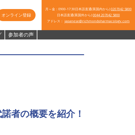
月～金：0900-17:30
日本語直通(英国内から)
0207042 5800
オンライン登録
日本語直通(英国外から)
0044 207042 5800
アドレス：
japanese@richmondpharmacology.com
グ
参加者の声
代諾者の概要を紹介！