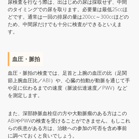
尿検査を行なう際は、出はじめの尿は採取せず、中間
のタイミングでの尿を取ります。必要量は最低25ccほ
どです。通常は一回の排尿の量は200cc～300ccほどの
ため、中間尿だけでも十分に検査ができるといえま
す。
血圧・脈拍
血圧・脈拍の検査では、足首と上腕の血圧の比（足関
節上腕血圧比／ABI）や、心臓の拍動が動脈を通じて手
や足に伝わるまでの速度（脈波伝達速度／PWV）など
を測定します。
また、深部静脈血栓症の方や大動脈瘤のある方はこの
ABIやPWVの検査を受けることができません。もしこれ
らの疾患がある方は、治験への参加の可否を含め事前
に調べておくと良いでしょう。