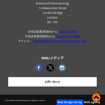
Richmond Pharmacology
1a Newcomen Street
London Bridge
London
SE1 1YR
日本語直通(英国内から)
0207042 5800
日本語直通(英国外から)
0044 207042 5800
アドレス：
japanese@richmondpharmacology.com
SNS/メディア
お問い合わせ
© 2024 Richmond Pharmacology Ltd. All rights reserved.
Web Design Surrey
WOD.agency