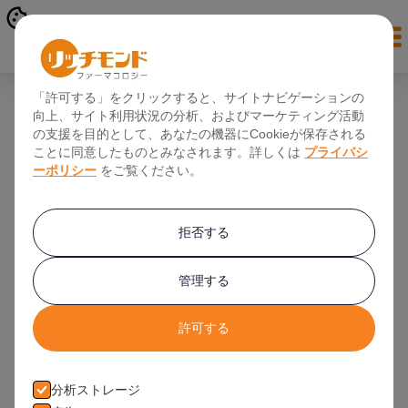
オンライン登録
「許可する」をクリックすると、サイトナビゲーションの
向上、サイト利用状況の分析、およびマーケティング活動
治験の健康診断（スクリーニング検査）の
の支援を目的として、あなたの機器にCookieが保存される
ことに同意したものとみなされます。詳しくは
プライバシ
内容や受かるためのコツを紹介
ーポリシー
をご覧ください。
拒否する
2021年10月1日
管理する
許可する
分析ストレージ