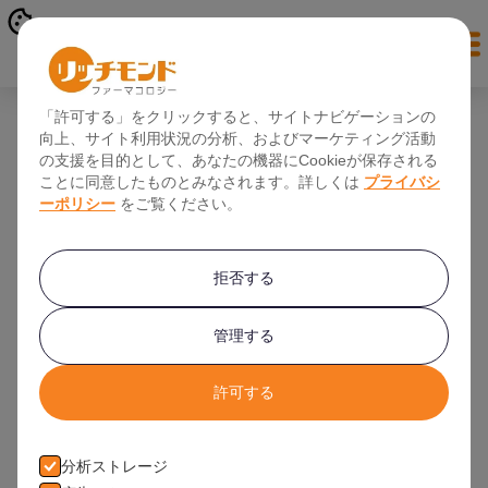
オンライン登録
「許可する」をクリックすると、サイトナビゲーションの
向上、サイト利用状況の分析、およびマーケティング活動
最終案内！ 免疫疾患の治験 謝礼金：
の支援を目的として、あなたの機器にCookieが保存される
5,464ポンド （約73万円）＋交通費・宿泊
ことに同意したものとみなされます。詳しくは
プライバシ
ーポリシー
をご覧ください。
費支給
拒否する
イギリス・ロンドン治験 日本人男女募集中
July 30, 2020
管理する
許可する
分析ストレージ