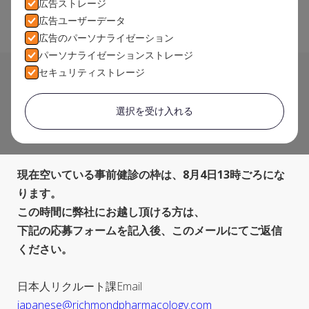
広告ストレージ
広告ユーザーデータ
広告のパーソナライゼーション
パーソナライゼーションストレージ
セキュリティストレージ
Home
>
News
>
最終案内！ 免疫疾患の治験 謝礼金：
5,464ポンド （約73万円）＋交通費・宿泊費支給
選択を受け入れる
現在募集中の免疫疾患の治験、最終ご案内です。
現在空いている事前健診の枠は、8月4日13時ごろにな
ります。
この時間に弊社にお越し頂ける方は、
下記の応募フォームを記入後、このメールにてご返信
ください。
日本人リクルート課Email
japanese@richmondpharmacology.com