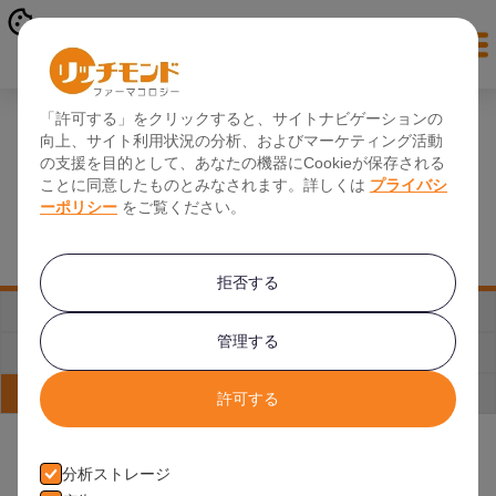
オンライン登録
「許可する」をクリックすると、サイトナビゲーションの
向上、サイト利用状況の分析、およびマーケティング活動
私たちが治験ボランティアに選ばれる理由
の支援を目的として、あなたの機器にCookieが保存される
ことに同意したものとみなされます。詳しくは
プライバシ
リッチモンド・ファーマコロジーの治験に参加すると治験にかか
ーポリシー
をご覧ください。
る交通費と宿泊費の補助を受けることができます。
拒否する
治験の流れ
安全性
管理する
施 設
リッチモンドまでの行き方
私たちが選ばれる理由
会社概要
許可する
分析ストレージ