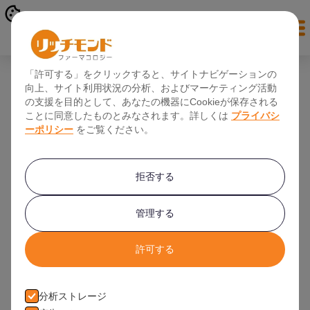
オンライン登録
「許可する」をクリックすると、サイトナビゲーションの
向上、サイト利用状況の分析、およびマーケティング活動
日本人登録者数 １０,０００人突破！
の支援を目的として、あなたの機器にCookieが保存される
ことに同意したものとみなされます。詳しくは
プライバシ
リッチモンド・ファーマコロジーにデータベースに登録されている日本
ーポリシー
をご覧ください。
人ボランティアさんの数が
November 4, 2019
拒否する
管理する
許可する
分析ストレージ